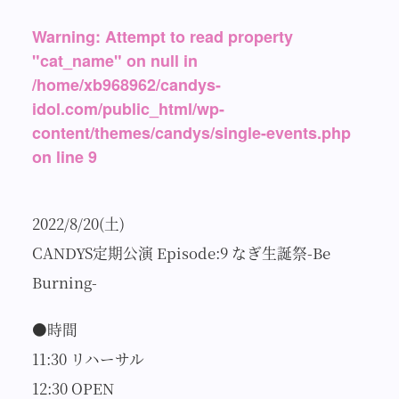
Warning
: Attempt to read property
"cat_name" on null in
/home/xb968962/candys-
idol.com/public_html/wp-
content/themes/candys/single-events.php
on line
9
2022/8/20(土)
CANDYS定期公演 Episode:9 なぎ生誕祭-Be
Burning-
●時間
11:30 リハーサル
12:30 OPEN