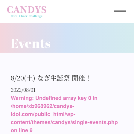
Events
8/20(土) なぎ生誕祭 開催！
2022/08/01
Warning
: Undefined array key 0 in
/home/xb968962/candys-
idol.com/public_html/wp-
content/themes/candys/single-events.php
on line
9